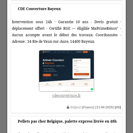
CDE Couverture Bayeux
Intervention sous 24h · Garantie 10 ans - Devis gratuit ·
déplacement offert - Certifié RGE — éligible MaPrimeRénov' -
Aucun acompte avant le début des travaux. Coordonnées -
Adresse : 34 Rte de Vaux-sur-Aure, 14400 Bayeux.
cdecouverture.fr
https
:// [France] [11-06-2026]
[#5]
Pellets pas cher Belgique, palette express livrée en 48h