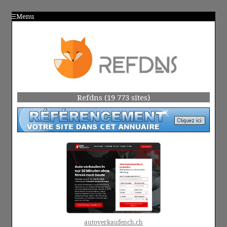
Menu
Refdns (19 773 sites)
autoverkaufench.ch