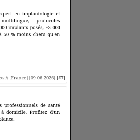
xpert en implantologie et
multilingue, protocoles
000 implants posés, +3 000
qu'à 50 % moins chers qu'en
ps
:// [France] [09-06-2026]
[#7]
es professionnels de santé
à domicile. Profitez d'un
blanca.