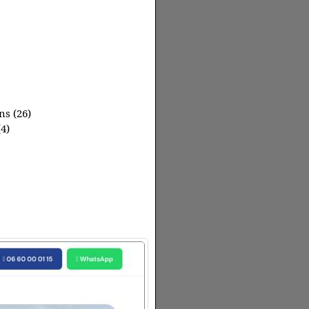
s (26)
4)