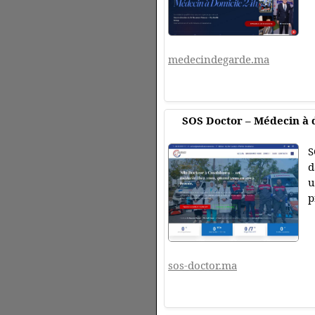
medecindegarde.ma
SOS Doctor – Médecin à 
S
d
u
p
sos-doctor.ma