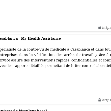
http
asablanca - My Health Assistance
pécialiste de la contre-visite médicale à Casablanca et dans to
ntreprises dans la vérification des arrêts de travail grâce à
ervice assure des interventions rapides, confidentielles et con
vec des rapports détaillés permettant de lutter contre l'absenté
http
uisses de l'implant basal