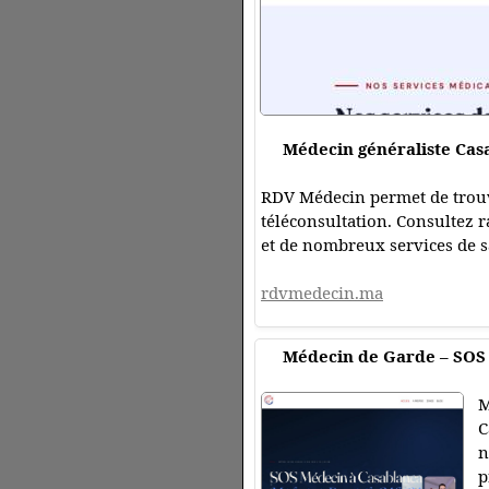
Médecin généraliste Cas
RDV Médecin permet de trouve
téléconsultation. Consultez 
et de nombreux services de s
rdvmedecin.ma
Médecin de Garde – SOS 
M
C
n
p