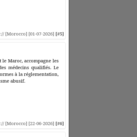
s
:// [Morocco] [01-07-2026]
[#5]
ut le Maroc, accompagne les
 des médecins qualifiés. Le
formes à la réglementation,
isme abusif.
s
:// [Morocco] [22-06-2026]
[#6]