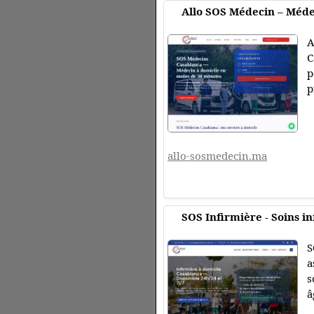
Allo SOS Médecin – Méde
A
C
p
p
allo-sosmedecin.ma
SOS Infirmière - Soins i
S
a
s
â