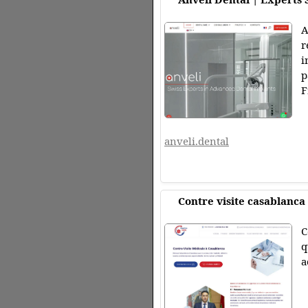
A
r
i
p
F
anveli.dental
Contre visite casablanca
C
q
a