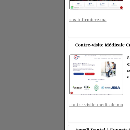
sos-infirmiere.ma
Contre-visite Médicale C
S
e
s
a
contre-visite-medicale.ma
Anveli Dental | Experts S