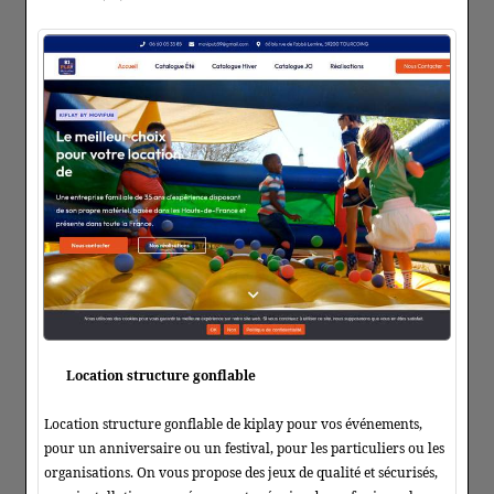
Location structure gonflable
Location structure gonflable de kiplay pour vos événements,
pour un anniversaire ou un festival, pour les particuliers ou les
organisations. On vous propose des jeux de qualité et sécurisés,