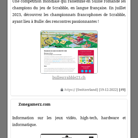
Une compétition mondiale qui rassemble en Suisse romande les
champions du jeu de Scrabble, en langue française. En juillet
2023, découvrez les championnats francophones de Scrabble,
ayant lieu à Bulle: des rencontres passionnantes !
bullescrabble23.ch
https
:// [Switzerland] [19-12-2022]
[#9]
Zonegamerz.com
Information sur les jeux vidéo, high-tech, hardware et
informatique.