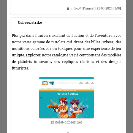
https
:// [France] [21-03-2024]
[#6]
Orbeez strike
Plongez dans l'univers excitant de l'action et de l'aventure avec
notre vaste gamme de pistolets qui tirent des billes Orbeez, des
munitions colorées et non toxiques pour une expérience de jeu
unique. Explorez notre catalogue varié comprenant des modèles
de pistolets innovants, des répliques réalistes et des designs
futuristes.
pistolet-orbeez.net