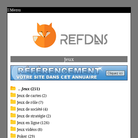
Menu
Jeux
.. Jeux
(251)
Jeux de cartes (2)
Jeux de rôle (7)
Jeux de société (4)
Jeux de stratégie (2)
Jeux en ligne (126)
Jeux vidéos (8)
Poker (29)