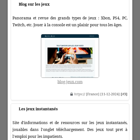
Blog sur les jeux
Panorama et revue des grands types de jeux : Xbox, PS4, PC,
Twitch, etc. Jouer à la console est un plaisir pour tous les âges.
blog-jeux.com
https
:// [France] [11-12-2024]
[#3]
Les jeux instantanés
Site d'informations et de ressources sur les jeux instantanés,
jouables dans l'onglet téléchargement. Des jeux tout pret à
l'emploi pour les impatients.