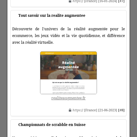
https
:// [France] [16-01-2024]
[#7]
Tout savoir sur la realite augmentee
Découverte de l'univers de la réalité augmentée pour le
ecommerce, les jeux vidéo et la vie quotidienne, et différence
avec la réalité virtuelle.
realiteaugmentee.fr
https
:// [France] [21-06-2023]
[#8]
Championnats de scrabble en Suisse