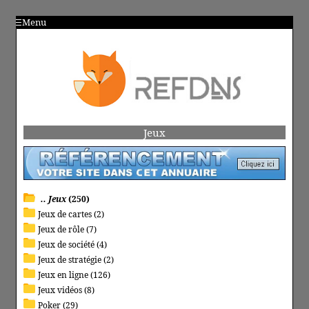
Menu
Jeux
.. Jeux
(250)
Jeux de cartes (2)
Jeux de rôle (7)
Jeux de société (4)
Jeux de stratégie (2)
Jeux en ligne (126)
Jeux vidéos (8)
Poker (29)