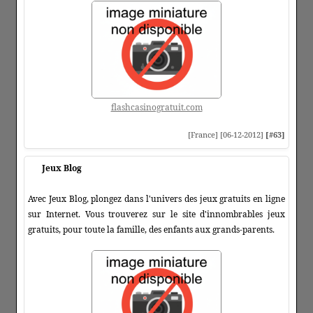
flashcasinogratuit.com
[France] [06-12-2012]
[#63]
Jeux Blog
Avec Jeux Blog, plongez dans l'univers des jeux gratuits en ligne
sur Internet. Vous trouverez sur le site d'innombrables jeux
gratuits, pour toute la famille, des enfants aux grands-parents.