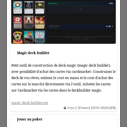
Magic deck builder
Petit outil de construction de deck magic (magic deck builder),
avec possibilité d'achat des cartes via cardmarket : Construisez le
deck de vos rêves, estimez le cout en mana et le cout d'achat des
cartes sur le marché directement via l'outil. Achetez les cartes
sur Cardmarket via les cartes dans le deckbuilder magic.
magic-deck-builder.net
https
:// [France] [03-01-2026]
[#1]
Jouer au poker