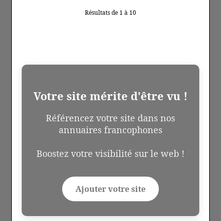
Résultats de 1 à 10
Votre site mérite d'être vu !
Référencez votre site dans nos
annuaires francophones
Boostez votre visibilité sur le web !
Ajouter votre site