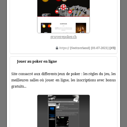
gruyerepoker.ch
https
:// [Switzerland] [01-07-2021]
[#3]
Jouer au poker en ligne
Site consacré aux differents jeux de poker : les règles du jeu, les
meilleures salles où jouer en ligne, les inscriptions avec bonus
gratuits...