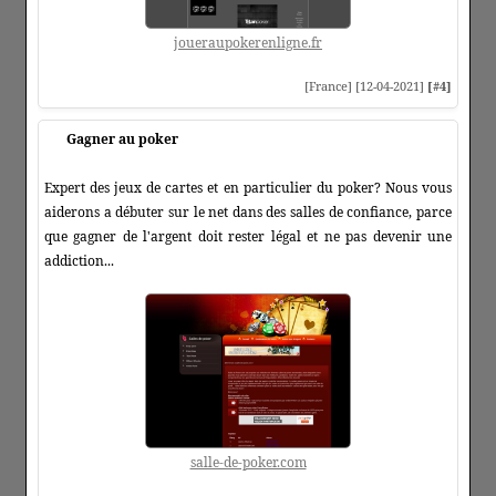
joueraupokerenligne.fr
[France] [12-04-2021]
[#4]
Gagner au poker
Expert des jeux de cartes et en particulier du poker? Nous vous
aiderons a débuter sur le net dans des salles de confiance, parce
que gagner de l'argent doit rester légal et ne pas devenir une
addiction...
salle-de-poker.com