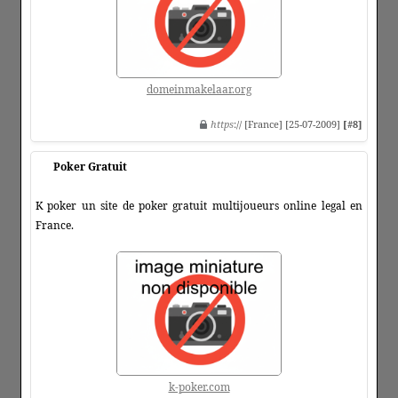
domeinmakelaar.org
https
:// [France] [25-07-2009]
[#8]
Poker Gratuit
K poker un site de poker gratuit multijoueurs online legal en
France.
k-poker.com