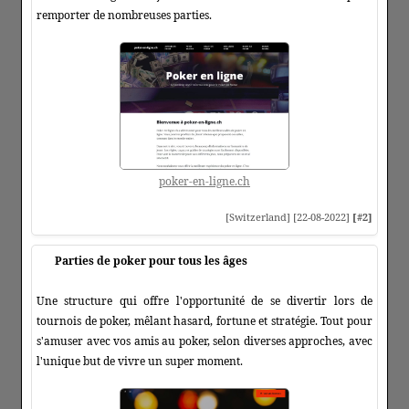
remporter de nombreuses parties.
poker-en-ligne.ch
[Switzerland] [22-08-2022]
[#2]
Parties de poker pour tous les âges
Une structure qui offre l'opportunité de se divertir lors de
tournois de poker, mêlant hasard, fortune et stratégie. Tout pour
s'amuser avec vos amis au poker, selon diverses approches, avec
l'unique but de vivre un super moment.