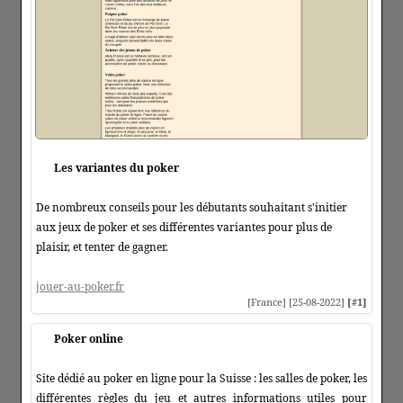
Les variantes du poker
De nombreux conseils pour les débutants souhaitant s'initier
aux jeux de poker et ses différentes variantes pour plus de
plaisir, et tenter de gagner.
jouer-au-poker.fr
[France] [25-08-2022]
[#1]
Poker online
Site dédié au poker en ligne pour la Suisse : les salles de poker, les
différentes règles du jeu et autres informations utiles pour