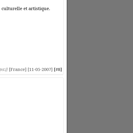
 culturelle et artistique.
ps
:// [France] [11-05-2007]
[#8]