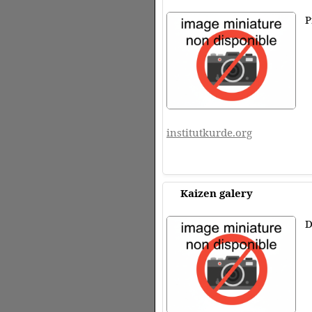
P
institutkurde.org
Kaizen galery
D