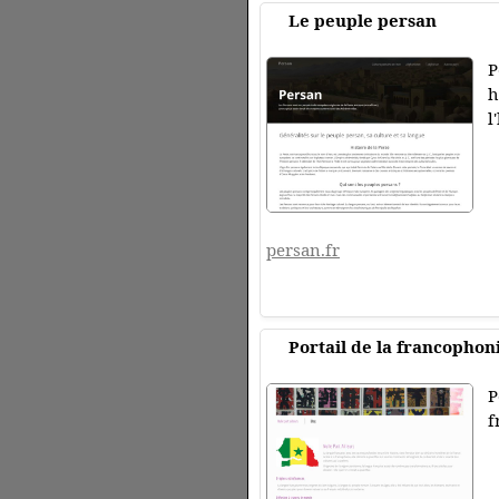
Le peuple persan
P
h
l
persan.fr
Portail de la francophon
P
f