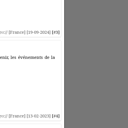
ps
:// [France] [19-09-2024]
[#3]
 venir, les événements de la
ps
:// [France] [13-02-2023]
[#4]