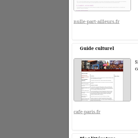
nulle-part-ailleurs.fr
Guide culturel
S
c
cafe-paris.fr