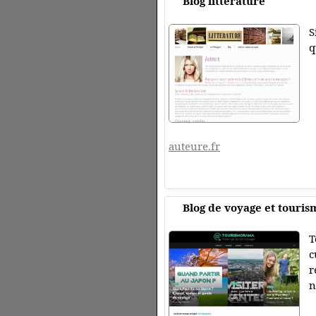
Blog littérature
S
q
auteure.fr
Blog de voyage et touris
T
c
r
n