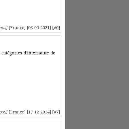
ps
:// [France] [08-05-2021]
[#6]
t catégories d'internaute de
ps
:// [France] [17-12-2014]
[#7]