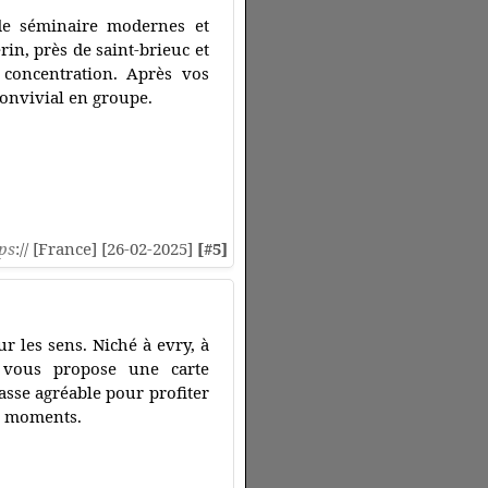
 de séminaire modernes et
in, près de saint-brieuc et
 concentration. Après vos
onvivial en groupe.
ps
:// [France] [26-02-2025]
[#5]
ur les sens. Niché à evry, à
s vous propose une carte
asse agréable pour profiter
os moments.