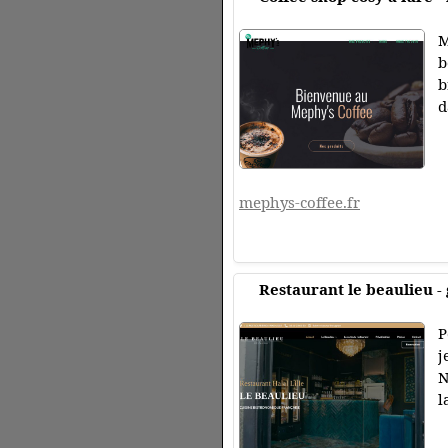
M
b
b
d
mephys-coffee.fr
Restaurant le beaulieu - 
P
j
N
l