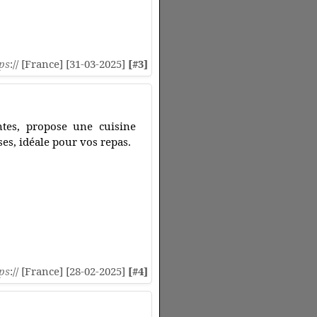
ps
:// [France] [31-03-2025]
[#3]
antes, propose une cuisine
ses, idéale pour vos repas.
ps
:// [France] [28-02-2025]
[#4]