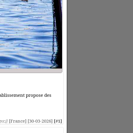
tablissement propose des
ps
:// [France] [30-03-2026]
[#1]