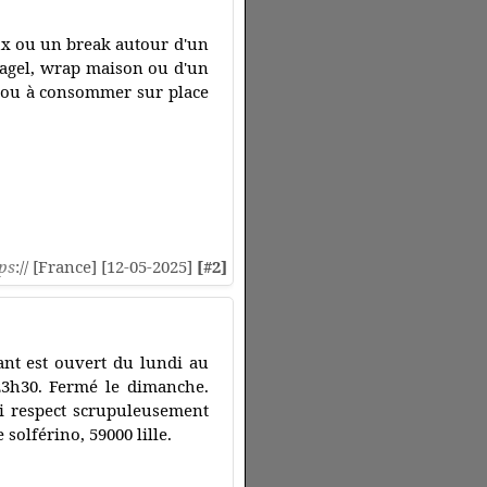
ux ou un break autour d'un
bagel, wrap maison ou d'un
r ou à consommer sur place
ps
:// [France] [12-05-2025]
[#2]
ant est ouvert du lundi au
 23h30. Fermé le dimanche.
i respect scrupuleusement
solférino, 59000 lille.