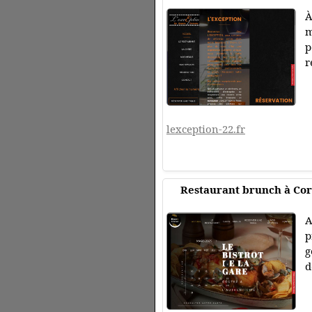
À
m
p
r
lexception-22.fr
Restaurant brunch à Corb
A
p
g
d