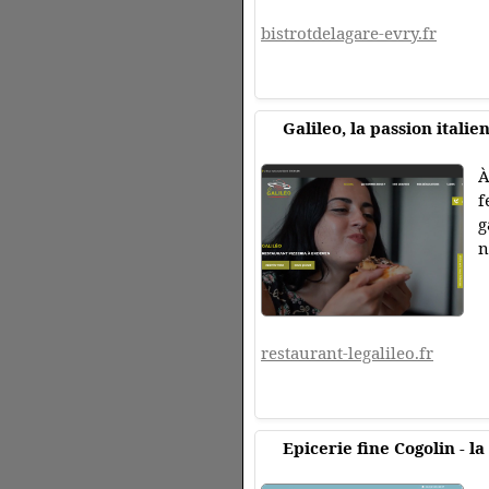
bistrotdelagare-evry.fr
Galileo, la passion itali
À
f
g
n
restaurant-legalileo.fr
Epicerie fine Cogolin - l