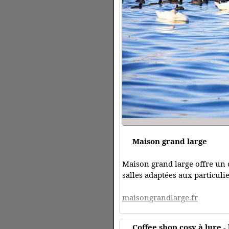
Maison grand large
Maison grand large offre un 
salles adaptées aux particul
maisongrandlarge.fr
Coffee shop cosy à lure -