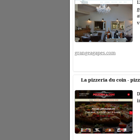
L
g
a
v
grangeagapes.com
La pizzeria du coin - pi
D
i