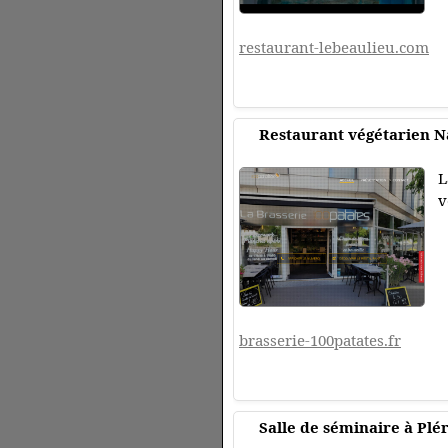
restaurant-lebeaulieu.com
Restaurant végétarien Na
L
v
brasserie-100patates.fr
Salle de séminaire à Plér