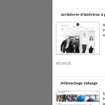
Architecte d'intérieur à 
A
e
m
act-mo.fr
Débouchage vidange
S
é
i