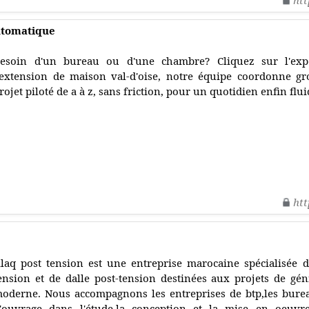
htt
utomatique
esoin d'un bureau ou d'une chambre? Cliquez sur l'expert
'extension de maison val-d'oise, notre équipe coordonne gr
rojet piloté de a à z, sans friction, pour un quotidien enfin flui
htt
laq post tension est une entreprise marocaine spécialisée d
ension et de dalle post-tension destinées aux projets de géni
oderne. Nous accompagnons les entreprises de btp,les burea
'ouvrage dans l'étude,la conception et la mise en oeuvr