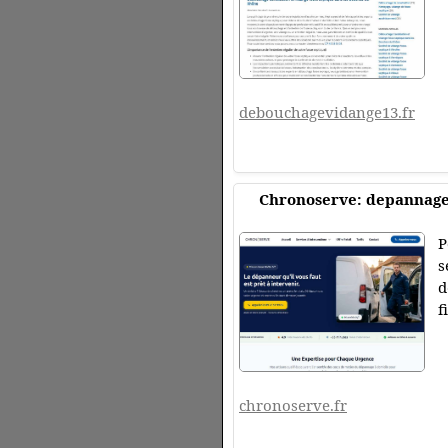
debouchagevidange13.fr
Chronoserve: depannage
P
s
d
f
chronoserve.fr