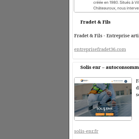
Fradet & Fils
Fradet & Fils - Entreprise ar
entreprisefradet36.com
Solis enr – autoconsomma
F
d
s
solis-enr.fr