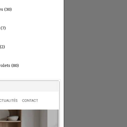
s (30)
(7)
(2)
olets (80)