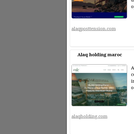
o
alaqposttension.com
Alaq holding maroc
A
c
i
o
alaqholding.com