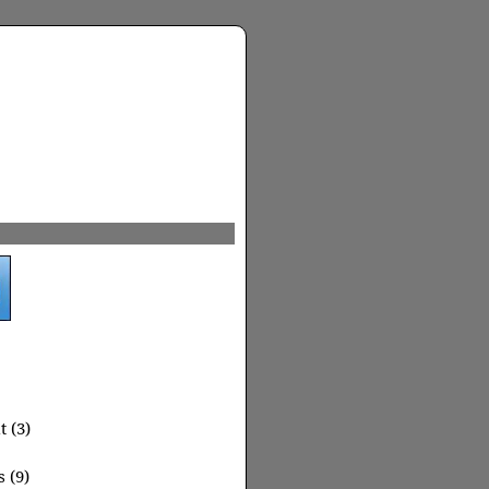
 (3)
 (9)