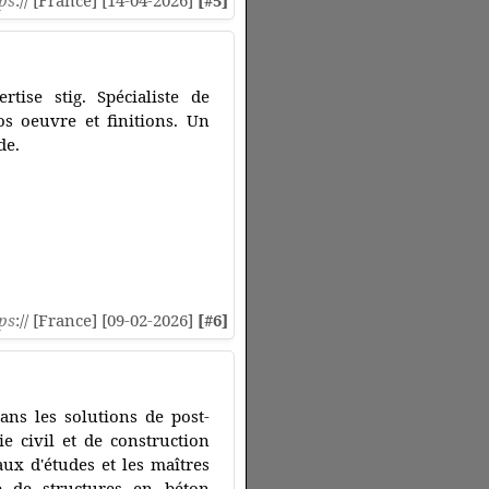
ps
:// [France] [14-04-2026]
[#5]
ise stig. Spécialiste de
os oeuvre et finitions. Un
de.
ps
:// [France] [09-02-2026]
[#6]
ans les solutions de post-
e civil et de construction
ux d'études et les maîtres
e de structures en béton