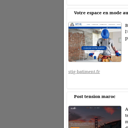
Votre espace en mode a
B
l
p
stig-batiment.fr
Post tension maroc
A
t
m
d