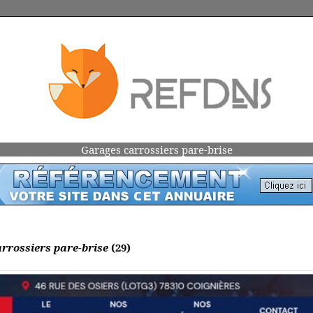
Garages carrossiers pare-brise
rrossiers pare-brise
(29)