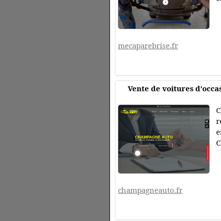
mecaparebrise.fr
Vente de voitures d'occ
C
r
e
C
champagneauto.fr