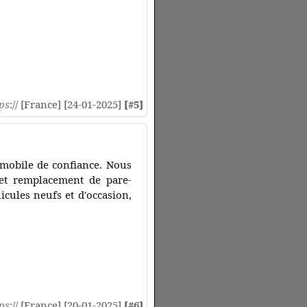
ps
:// [France] [24-01-2025]
[#5]
omobile de confiance. Nous
 et remplacement de pare-
icules neufs et d'occasion,
ps
:// [France] [20-01-2025]
[#6]