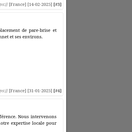
ps
:// [France] [14-02-2025]
[#3]
placement de pare-brise et
nnet et ses environs.
ps
:// [France] [31-01-2025]
[#4]
référence. Nous intervenons
otre expertise locale pour