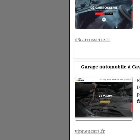
d3carrosserie.fr
Garage automobile à Cava
F
l
p
f
vipneucars.fr