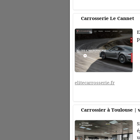
Carrosserie Le Cannet
E
p
elitecarrosserie.fr
Carrossier à Toulouse | 
S
é
u