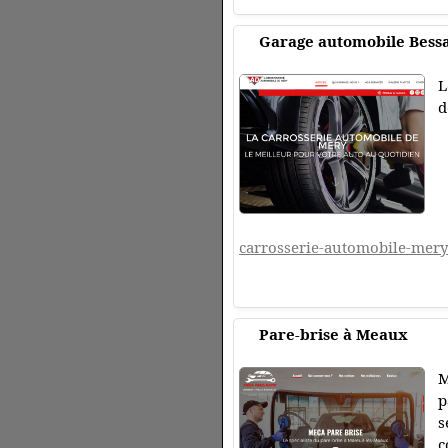
Garage automobile Bess
L
d
carrosserie-automobile-mery
Pare-brise à Meaux
M
p
s
c