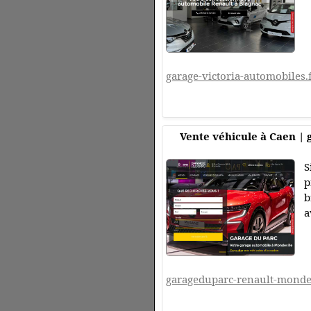
garage-victoria-automobiles.
Vente véhicule à Caen | 
S
p
b
a
garageduparc-renault-mondev