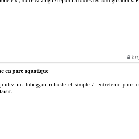
odèle xl, notre catalogue répond à toutes les configurations. Et
htt
ne en parc aquatique
joutez un toboggan robuste et simple à entretenir pour m
laisir.