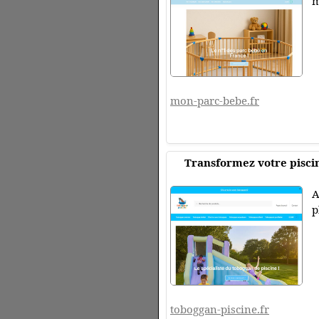
m
mon-parc-bebe.fr
Transformez votre pisci
A
p
toboggan-piscine.fr