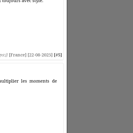
 toujours avec style.
ps
:// [France] [22-08-2025]
[#5]
ultiplier les moments de