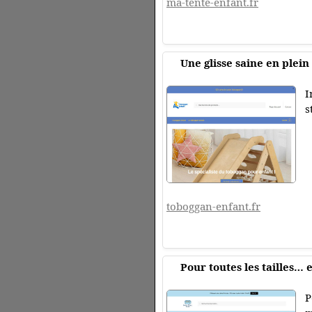
ma-tente-enfant.fr
Une glisse saine en plein
I
s
toboggan-enfant.fr
Pour toutes les tailles… e
P