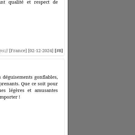
ant qualité et respect de
ps
:// [France] [02-12-2024]
[#8]
s déguisements gonflables,
prenants. Que ce soit pour
es légères et amusantes
emporter !