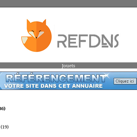
Jouets
36)
(19)