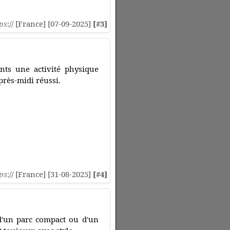
ps
:// [France] [07-09-2025]
[#3]
ants une activité physique
après-midi réussi.
ps
:// [France] [31-08-2025]
[#4]
d'un parc compact ou d'un