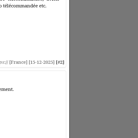
o télécommandée etc.
ps
:// [France] [15-12-2025]
[#2]
lement.