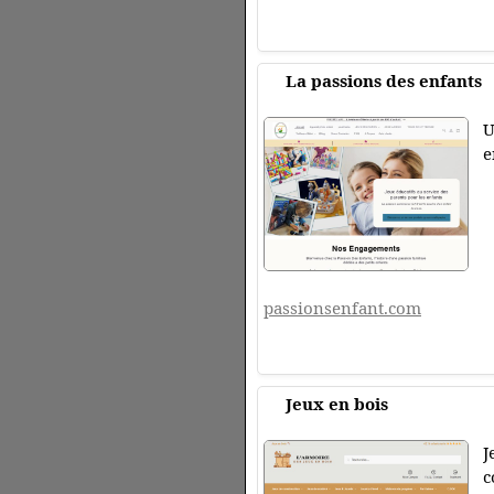
La passions des enfants
U
e
passionsenfant.com
Jeux en bois
J
c