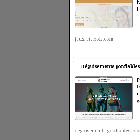
h
l
jeux-en-bois.com
Déguisements gonflables
P
t
u
g
deguisements-gonflables.co