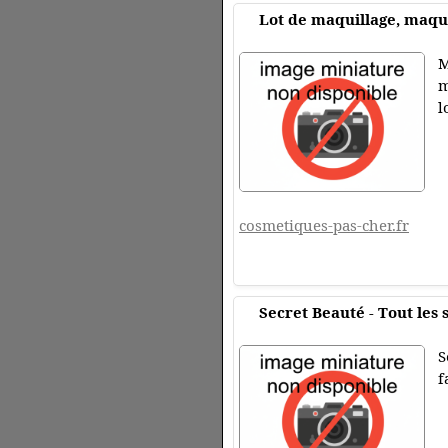
Lot de maquillage, maqui
M
m
l
cosmetiques-pas-cher.fr
Secret Beauté - Tout les 
S
f