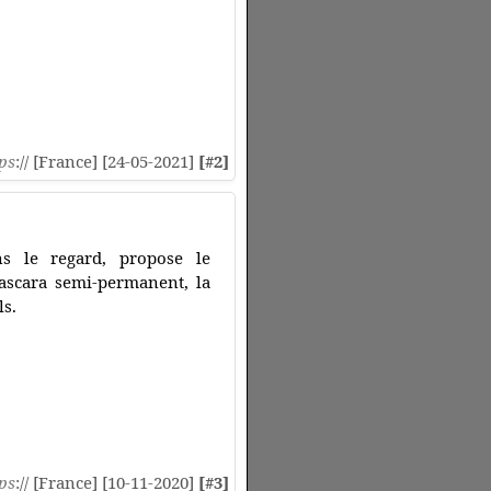
ps
:// [France] [24-05-2021]
[#2]
ns le regard, propose le
mascara semi-permanent, la
ls.
ps
:// [France] [10-11-2020]
[#3]