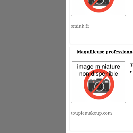
smink.fr
Maquilleuse professionn
T
e
toupiemakeup.com