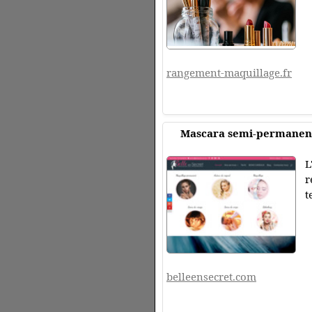
rangement-maquillage.fr
Mascara semi-permanent c
L
r
t
belleensecret.com