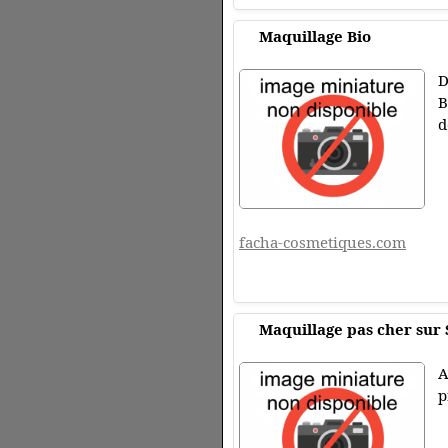
Maquillage Bio
D
B
d
facha-cosmetiques.com
Maquillage pas cher sur
A
p