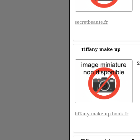
secretbeaute.fr
Tiffany-make-up
S
tiffany-make-up.book.fr