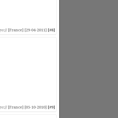
ps
:// [France] [29-04-2011]
[#8]
ps
:// [France] [05-10-2010]
[#9]