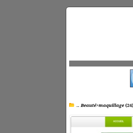
.. Beauté>maquillage
(24