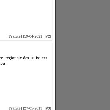
[France] [19-04-2021]
[#2]
re Régionale des Huissiers
lois.
[France] [27-05-2013]
[#3]