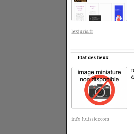
lexjuris.fr
Etat des lieux
D
d
info-huissier.com