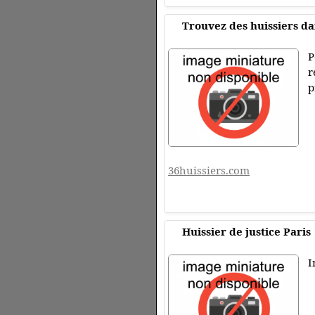
Trouvez des huissiers da
P
r
p
36huissiers.com
Huissier de justice Paris
I