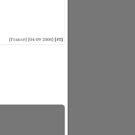
[France] [04-09-2006]
[#5]