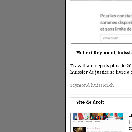
Hubert Reymond, huissie
Travaillant depuis plus de 20 
huissier de justice se livre 
reymond-huissier.ch
Site de droit
I
j
m