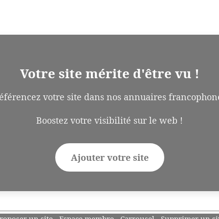
Votre site mérite d'être vu !
éférencez votre site dans nos annuaires francophon
Boostez votre visibilité sur le web !
Ajouter votre site
roposer un site
-
Espace membre
-
Carrousel
-
Supprimer un si