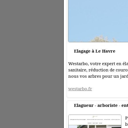
Elagage à Le Havre
Westarbo, votre expert en élag
sanitaire, réduction de couro
nous vos arbres pour un jard
westarbo.fr
Elagueur - arboriste - en
P
b