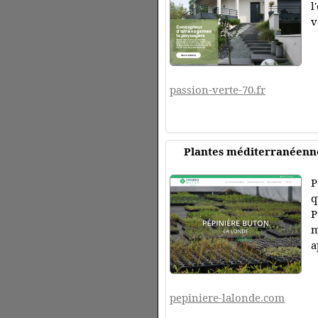
l
v
passion-verte-70.fr
Plantes méditerranéenne
P
q
P
m
a
pepiniere-lalonde.com