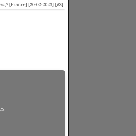
ps
:// [France] [20-02-2023]
[#3]
es