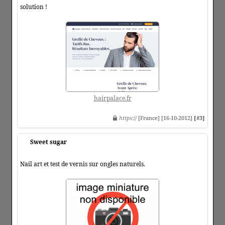
solution !
hairpalace.fr
https
:// [France] [16-10-2012]
[#3]
Sweet sugar
Nail art et test de vernis sur ongles naturels.