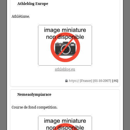
Athleblog Europe
Athlétisme.
athleblog.eu
https
:// [France] [01-10-2007]
[#6]
Nemeaolympiarace
Course de fond competition.