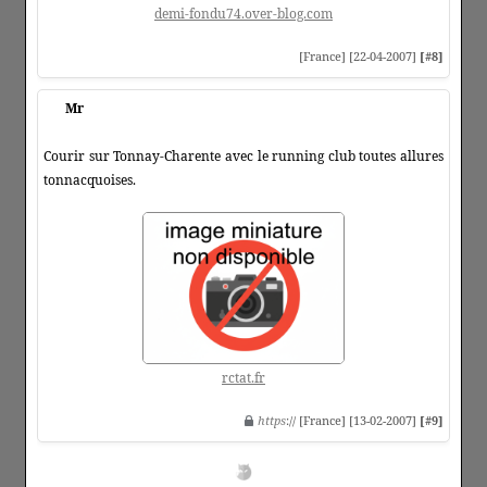
demi-fondu74.over-blog.com
[France] [22-04-2007]
[#8]
Mr
Courir sur Tonnay-Charente avec le running club toutes allures
tonnacquoises.
rctat.fr
https
:// [France] [13-02-2007]
[#9]