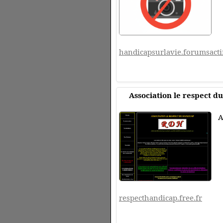
handicapsurlavie.forumsacti
Association le respect d
A
respecthandicap.free.fr