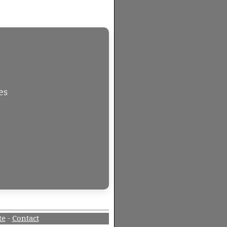
es
te
-
Contact