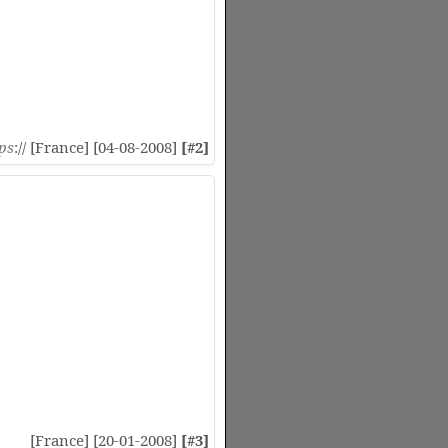
ps
:// [France] [04-08-2008]
[#2]
[France] [20-01-2008]
[#3]