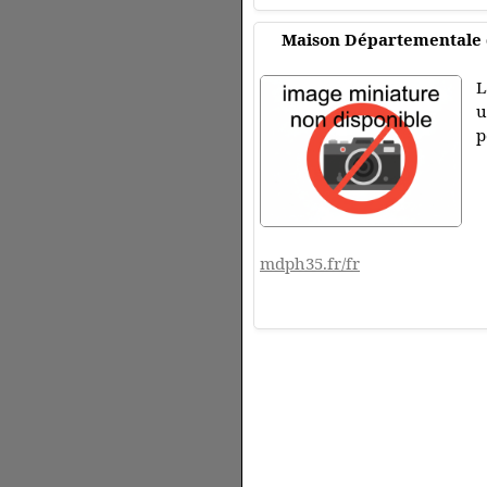
Maison Départementale d
L
u
p
mdph35.fr/fr