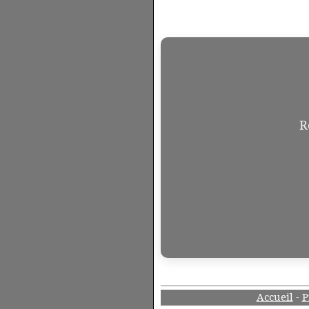
R
Accueil
-
P