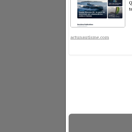
Q
t
actunautisme.com