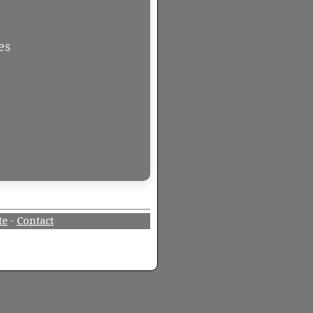
es
te
-
Contact