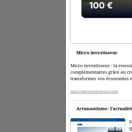
Micro investisseur
Micro investisseur : la ress
complémentaires grâce au cr
transformer vos économies en
microinvestisseur.com
Actunautisme: l'actualit
S
q