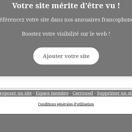
Votre site mérite d'être vu !
éférencez votre site dans nos annuaires francophon
Boostez votre visibilité sur le web !
Ajouter votre site
roposer un site
-
Espace membre
-
Carrousel
-
Supprimer un si
Conditions générales d'utilisation