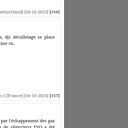
[Switzerland] [18-10-2023]
[#16]
, djc décolletage se place
ine cn.
s
:// [France] [16-10-2023]
[#17]
é par l'échappement des gaz
n de silencieux EVO a été