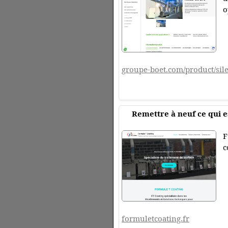
o
groupe-boet.com/product/si
Remettre à neuf ce qui es
F
c
formuletcoating.fr