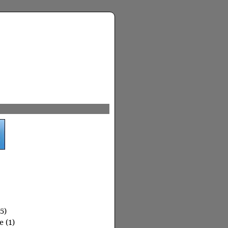
5)
 (1)