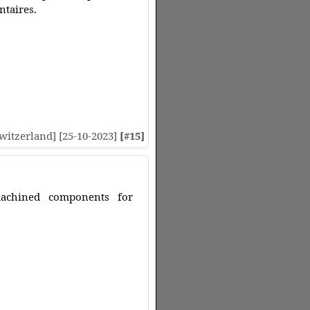
ntaires.
[Switzerland] [25-10-2023]
[#15]
 machined components for