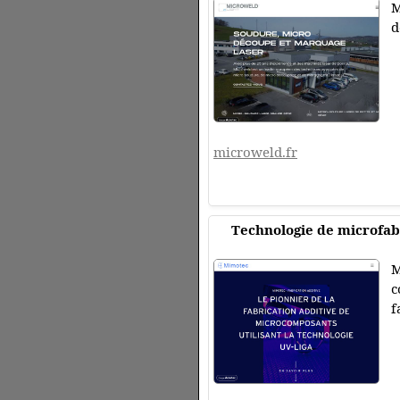
M
d
microweld.fr
Technologie de microfab
M
c
f