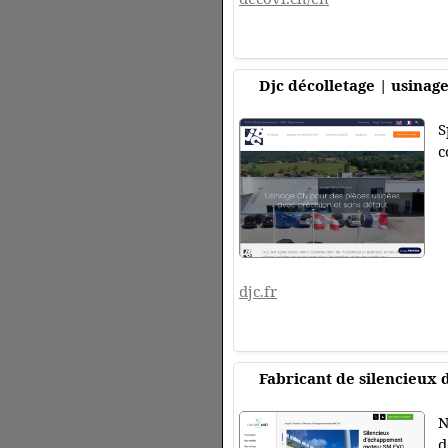
Djc décolletage | usinage
S
c
djc.fr
Fabricant de silencieu
N
d