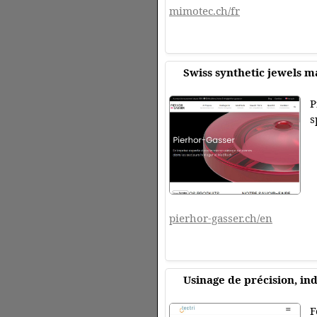
mimotec.ch/fr
Swiss synthetic jewels m
P
s
pierhor-gasser.ch/en
Usinage de précision, in
F