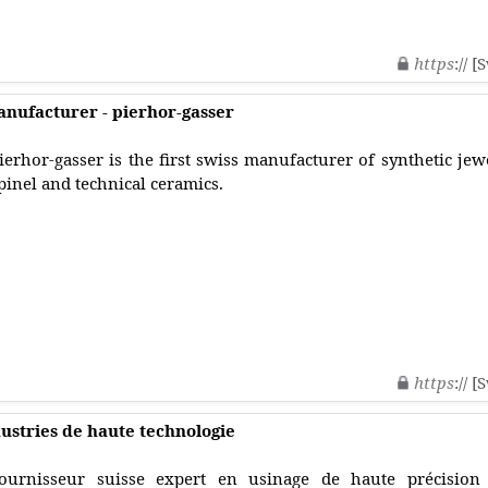
https
:// 
anufacturer - pierhor-gasser
ierhor-gasser is the first swiss manufacturer of synthetic jew
pinel and technical ceramics.
https
:// 
dustries de haute technologie
ournisseur suisse expert en usinage de haute précisio