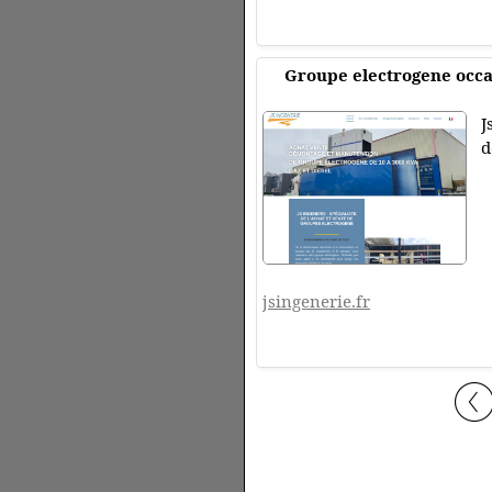
Groupe electrogene occa
J
d
jsingenerie.fr