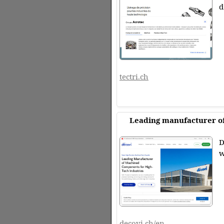
d
tectri.ch
Leading manufacturer of
D
w
decovi.ch/en