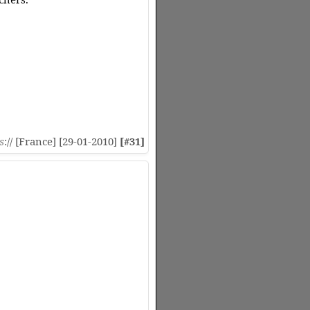
s
:// [France] [29-01-2010]
[#31]