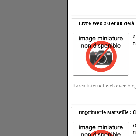
Livre Web 2.0 et au-delà 
S
n
livres-internet-web.over-blo
Imprimerie Marseille : fl
O
t