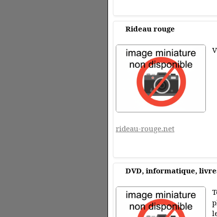
Rideau rouge
V
rideau-rouge.net
DVD, informatique, livres
T
p
l