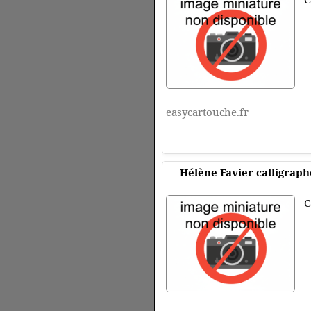
easycartouche.fr
Hélène Favier calligraph
C