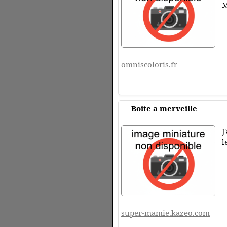
M
omniscoloris.fr
Boite a merveille
J
l
super-mamie.kazeo.com