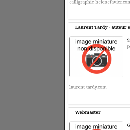
calligraphie-helenefavier.co
Laurent Tardy - auteur et
S
p
laurent-tardy.com
Webmaster
G