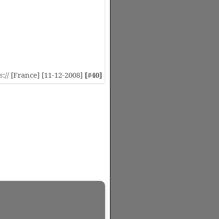
s
:// [France] [11-12-2008]
[#40]