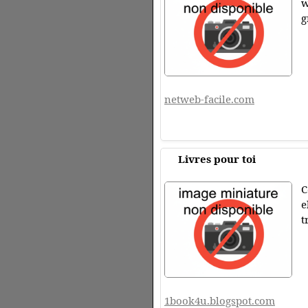
w
g
netweb-facile.com
Livres pour toi
C
e
t
1book4u.blogspot.com