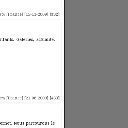
s
:// [France] [15-11-2009]
[#32]
fants. Galeries, actualité,
s
:// [France] [21-06-2009]
[#33]
ternet. Nous parcourons le