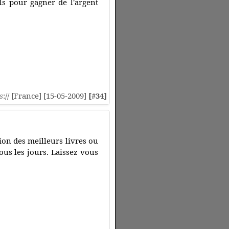
ls pour gagner de l'argent
s
:// [France] [15-05-2009]
[#34]
tion des meilleurs livres ou
us les jours. Laissez vous