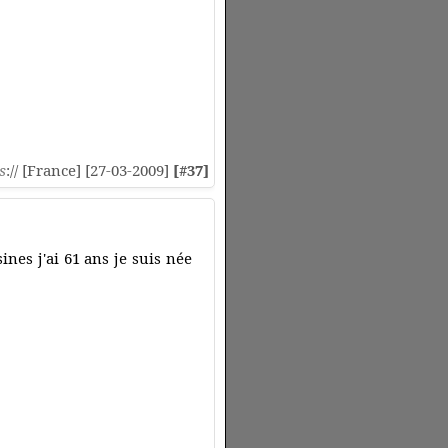
s
:// [France] [27-03-2009]
[#37]
ines j'ai 61 ans je suis née