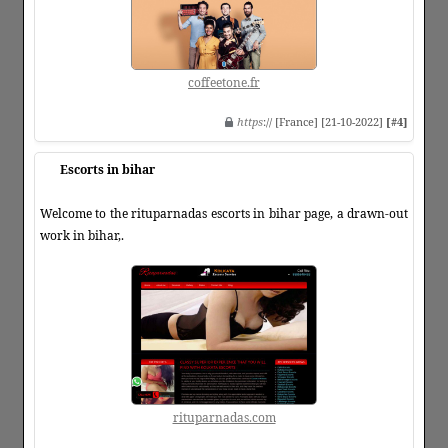
coffeetone.fr
https
:// [France] [21-10-2022]
[#4]
Escorts in bihar
Welcome to the rituparnadas escorts in bihar page, a drawn-out
work in bihar,.
rituparnadas.com