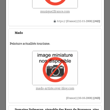
musique2france.com
https
:// [France] [12-11-2008]
[#42]
Mado
Peinture actualités tourisme.
mado-artiste.over-blog.com
[France] [10-10-2008]
[#43]
Domaine Dalmeran, vignoble des Baux de Provence, vins