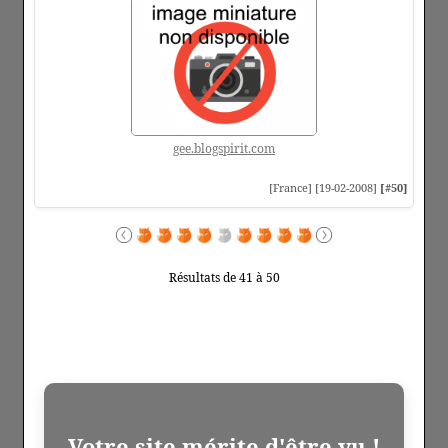
gee.blogspirit.com
[France] [19-02-2008]
[#50]
Résultats de 41 à 50
Votre site mérite d'être vu !