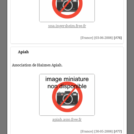
sssa.ingersheim.free.fr
[France] [03-06-2008]
[#76]
Apiah
Association de Haisnes Apiah.
apiah.asso.free.fr
[France] [30-05-2008]
[#77]