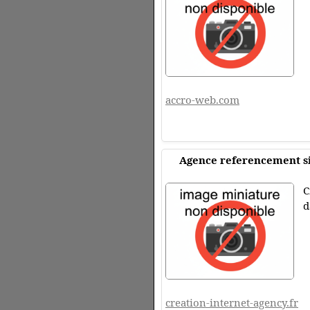
accro-web.com
Agence referencement si
C
d
creation-internet-agency.fr