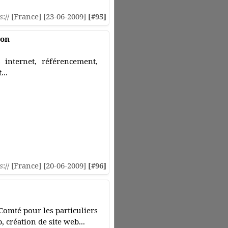
s
:// [France] [23-06-2009]
[#95]
yon
internet, référencement,
...
s
:// [France] [20-06-2009]
[#96]
Comté pour les particuliers
, création de site web...