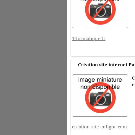
1-formatique.fr
Création site internet P
C
e
creation-site-enligne.com