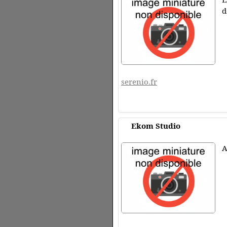
d
serenio.fr
Ekom Studio
A