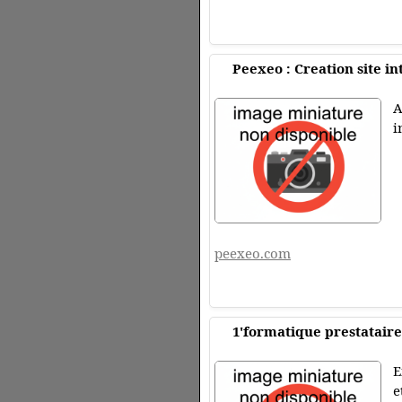
Peexeo : Creation site i
A
i
peexeo.com
1'formatique prestataire
E
e