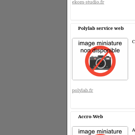
ekom-studio.fr
Polylab service web
C
polylab.fr
Accro-Web
A