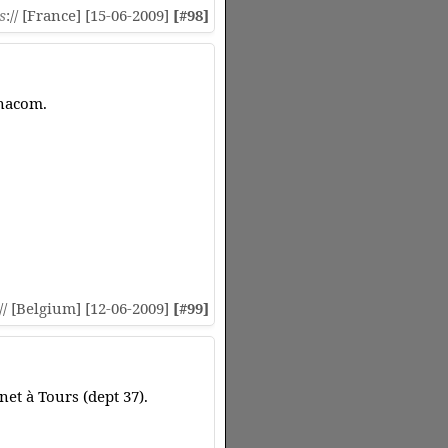
s
:// [France] [15-06-2009]
[#98]
anacom.
:// [Belgium] [12-06-2009]
[#99]
et à Tours (dept 37).