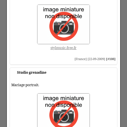
stylmusic.free.fr
[France] [22-09-2009]
[#108]
Studio grenadine
Mariage portrait.