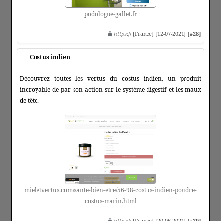
podologue-gallet.fr
https
:// [France] [12-07-2021]
[#28]
Costus indien
Découvrez toutes les vertus du costus indien, un produit
incroyable de par son action sur le système digestif et les maux
de tête.
mieletvertus.com/sante-bien-etre/56-98-costus-indien-poudre-
costus-marin.html
https
:// [France] [20-06-2021]
[#29]