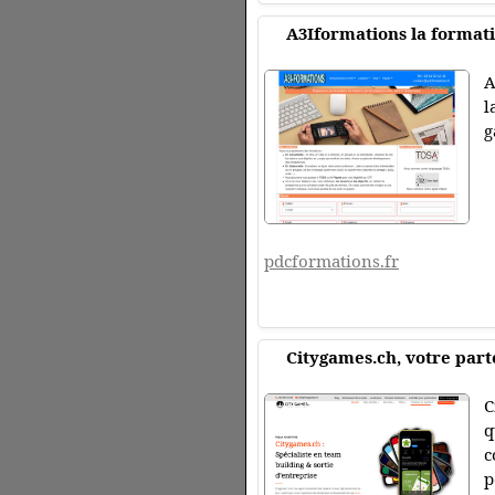
A3Iformations la formati
A
l
g
pdcformations.fr
Citygames.ch, votre part
C
q
c
p