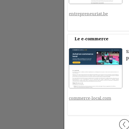
entrepreneuriat.be
Le e-commerce
S
p
commerce-local.com