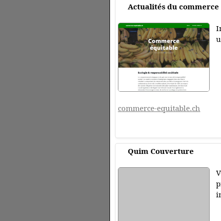
Actualités du commerce 
I
u
commerce-equitable.ch
Quim Couverture
V
p
i