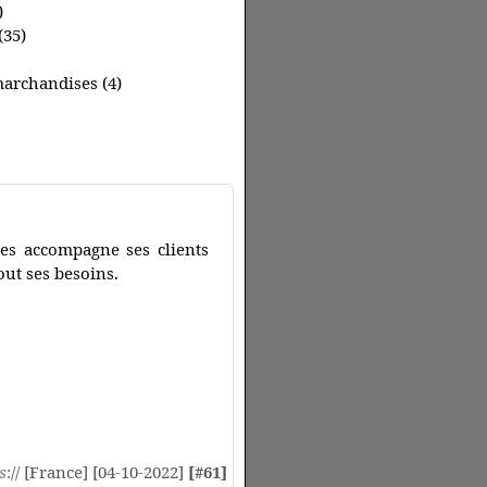
)
(35)
marchandises (4)
es accompagne ses clients
out ses besoins.
s
:// [France] [04-10-2022]
[#61]