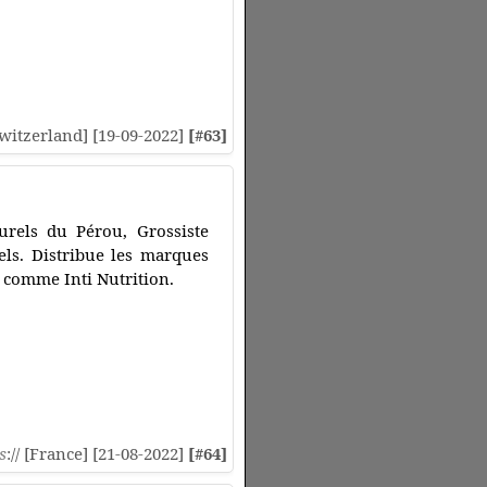
[Switzerland] [19-09-2022]
[#63]
urels du Pérou, Grossiste
els. Distribue les marques
 comme Inti Nutrition.
s
:// [France] [21-08-2022]
[#64]