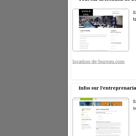
S
t
location-de-bureau.com
Infos sur l'entreprenaria
S
s