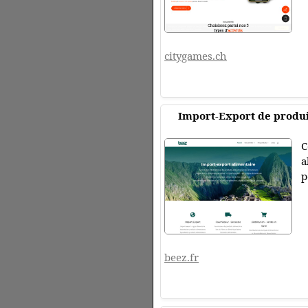
citygames.ch
Import-Export de produit
C
a
p
beez.fr