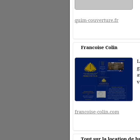
quim-couverture.fr
Francoise Colin
L
g
a
v
francoise-colin.com
Tout sur la location de 