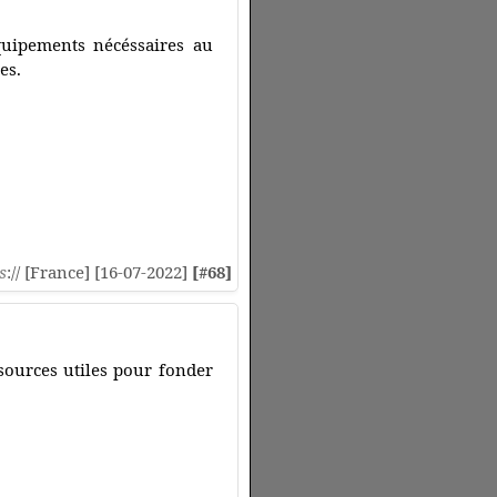
quipements nécéssaires au
es.
s
:// [France] [16-07-2022]
[#68]
ssources utiles pour fonder