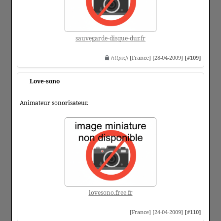
sauvegarde-disque-dur.fr
https
:// [France] [28-04-2009]
[#109]
Love-sono
Animateur sonorisateur.
lovesono.free.fr
[France] [24-04-2009]
[#110]