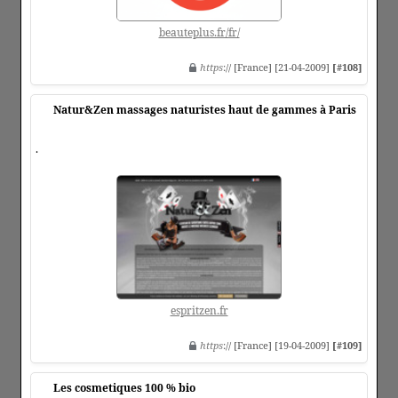
beauteplus.fr/fr/
https
:// [France] [21-04-2009]
[#108]
Natur&Zen massages naturistes haut de gammes à Paris
.
espritzen.fr
https
:// [France] [19-04-2009]
[#109]
Les cosmetiques 100 % bio