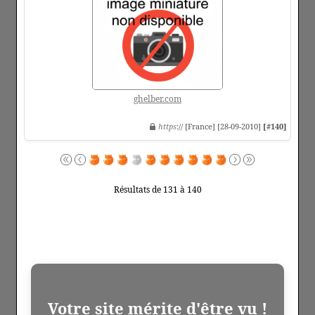
ghelber.com
https
:// [France] [28-09-2010]
[#140]
Résultats de 131 à 140
Votre site mérite d'être vu !